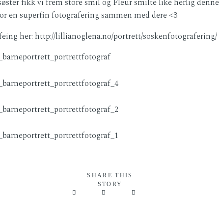
esøster fikk vi frem store smil og Fleur smilte like herlig de
for en superfin fotografering sammen med dere <3
ng her: http://lillianoglena.no/portrett/soskenfotografering/
SHARE THIS
STORY