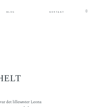
BLOG
KONTAKT
HELT
ar det lillesøster Leona