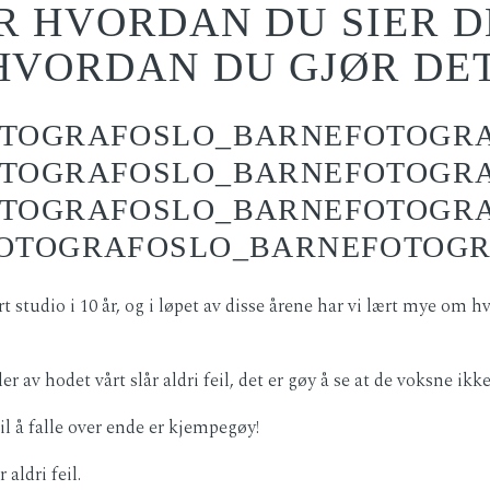
R HVORDAN DU SIER D
HVORDAN DU GJØR DET
rt studio i 10 år, og i løpet av disse årene har vi lært mye om 
 av hodet vårt slår aldri feil, det er gøy å se at de voksne ikke
l å falle over ende er kjempegøy!
 aldri feil.